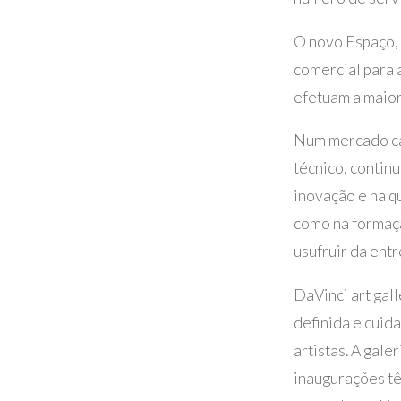
O novo Espaço, 
comercial para 
efetuam a maior
Num mercado ca
técnico, contin
inovação e na q
como na formaçã
usufruir da ent
DaVinci art gal
definida e cuid
artistas. A gal
inaugurações tê