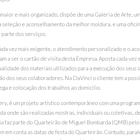
maior e mais organizado, dispõe de uma Galeria de Arte, u
a seleção e aconselhamento da melhor moldura, e uma ofici
 parte dos serviços.
da vez mais exigente, o atendimento personalizado e o ac
uam a ser o cartão de visita desta Empresa. Aposta cada vez 
ualidade dos materiais utilizados para a execução dos seus 
o dos seus colaboradores. Na DaVinci o cliente tem a poss
rega e colocação dos trabalhos ao domicilio.
lery, é um projeto artístico contemporâneo com uma progr
ada onde são realizadas mostras, individuais ou coletivas, d
eria faz parte do Quarteirão de Miguel Bombarda (QMB) pelo
m em conta as datas de festa do Quarteirão. Contudo, para