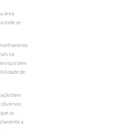
ma área
na onde se
onselhamento
mais na
serviços bem
ibilidade de
amação bem
e diversos
 que as
lelamente a