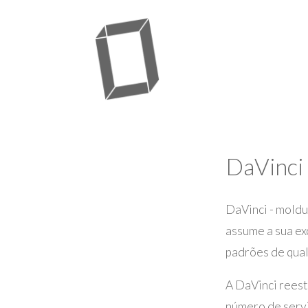
DaVinci
DaVinci - moldu
assume a sua ex
padrões de qual
A DaVinci reest
número de servi