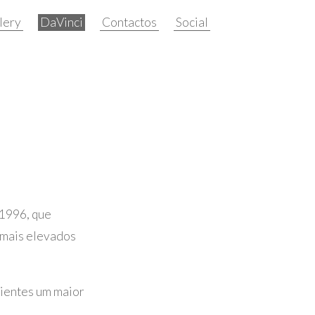
llery
DaVinci
Contactos
 1996, que
s mais elevados
lientes um maior