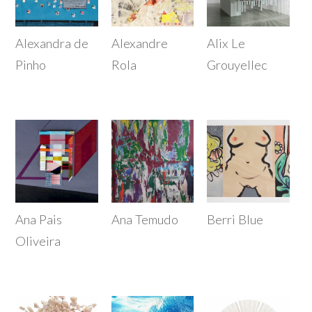
Alexandra de
Alexandre
Alix Le
Pinho
Rola
Grouyellec
Ana Pais
Ana Temudo
Berri Blue
Oliveira