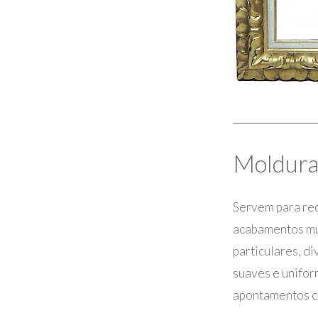
Moldura
Servem para rec
acabamentos mui
particulares, d
suaves e unifor
apontamentos ca