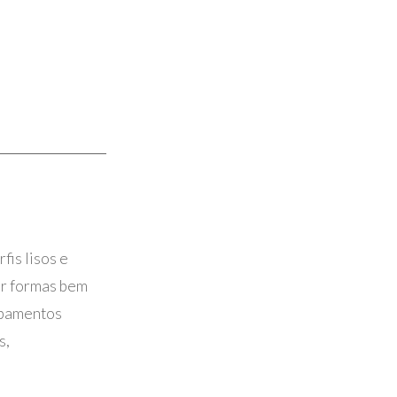
is lisos e
ir formas bem
cabamentos
s,