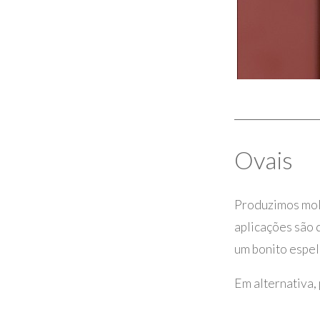
Ovais
Produzimos mold
aplicações são 
um bonito espel
Em alternativa,