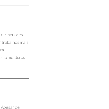
s, de menores
 trabalhos mais
 um
, são molduras
. Apesar de