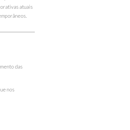
orativas atuais
temporâneos.
amento das
que nos