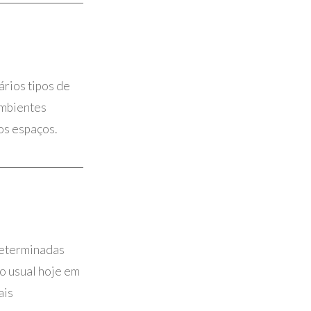
rios tipos de
ambientes
 os espaços.
determinadas
to usual hoje em
ais