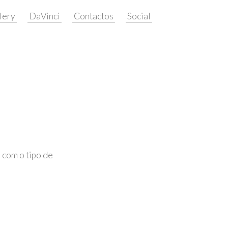
llery
DaVinci
Contactos
 com o tipo de