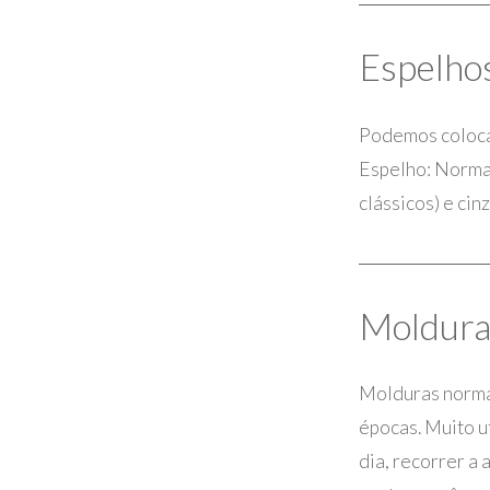
Espelho
Podemos colocar
Espelho: Normal
clássicos) e cin
Molduras
Molduras normal
épocas. Muito u
dia, recorrer a