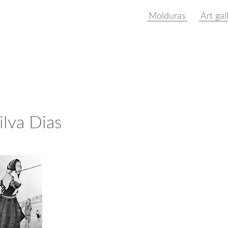
Molduras
Art gal
ilva Dias