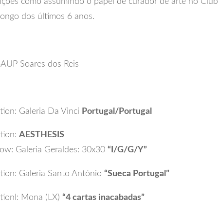
ições como assumindo o papel de curador de arte no Clube
longo dos últimos 6 anos.
BAUP Soares dos Reis
tion: Galeria Da Vinci
Portugal/Portugal
tion:
AESTHESIS
w: Galeria Geraldes: 30x30
“I/G/G/Y”
tion: Galeria Santo António
“Sueca Portugal”
tionl: Mona (LX)
“4 cartas inacabadas”