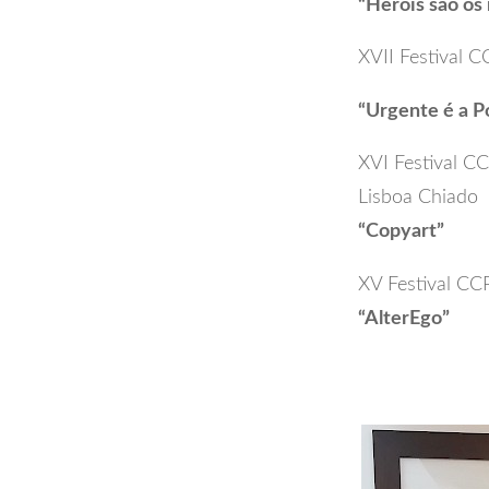
“Heróis são os
XVII Festival 
“Urgente é a P
XVI Festival C
Lisboa Chiado
“Copyart”
XV Festival CCP
“AlterEgo”