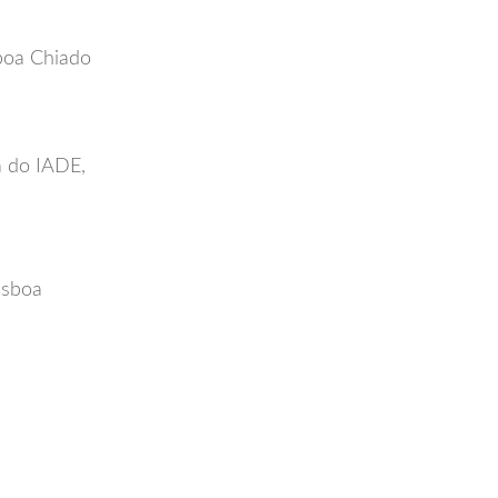
sboa Chiado
a do IADE,
isboa