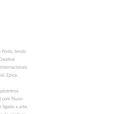
do Porto, tendo
Creative
internacionais
al, Epica,
epicentros
 Q com Nuno
ligado a arte,