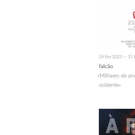
24 Fev 2023 — 11 
falcão
Milhares de an
ocidente