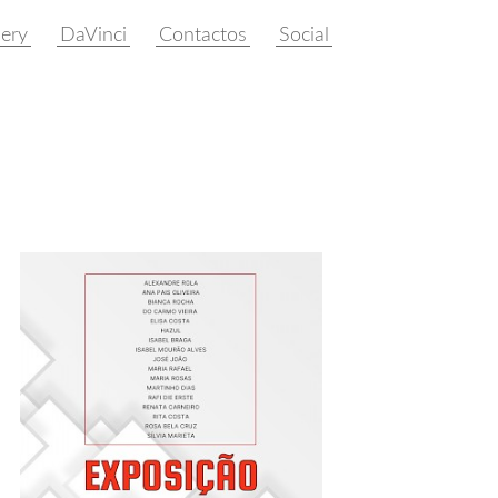
lery
DaVinci
Contactos