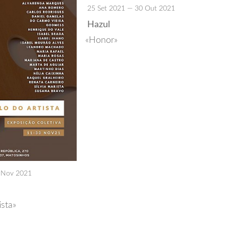
25 Set 2021 — 30 Out 2021
Hazul
Honor
 Nov 2021
ista