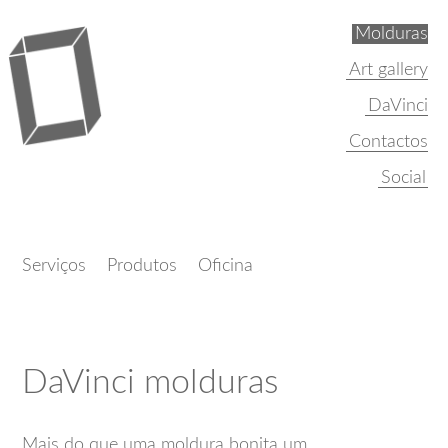
Molduras
Art gallery
DaVinci
Contactos
Serviços
Produtos
Oficina
DaVinci molduras
Mais do que uma moldura bonita um